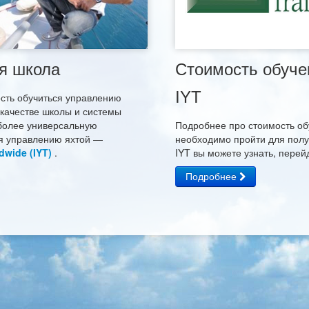
я школа
Стоимость обуче
IYT
сть обучиться управлению
 качестве школы и системы
более универсальную
Подробнее про стоимость об
я управлению яхтой —
необходимо пройти для пол
dwide (IYT)
.
IYT вы можете узнать, перей
Подробнее