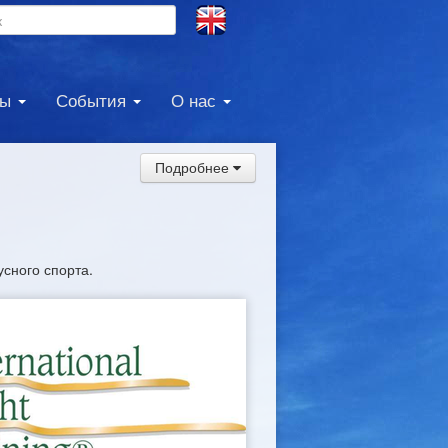
ны
События
О нас
Подробнее
усного спорта.