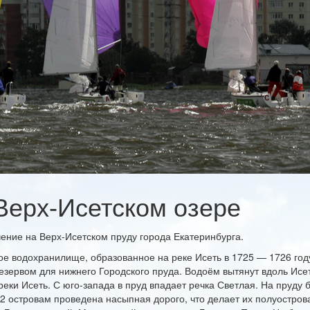
Верх-Исетском озере
чение на Верх-Исетском пруду города Екатеринбурга.
ое водохранилище, образованное на реке Исеть в 1725 — 1726 год
резервом для нижнего Городского пруда. Водоём вытянут вдоль Исе
реки Исеть. С юго-запада в пруд впадает речка Светлая. На пруду 
2 островам проведена насыпная дорого, что делает их полуострова