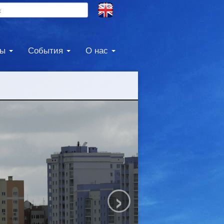
ны
События
О нас
›